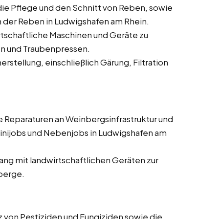
 die Pflege und den Schnitt von Reben, sowie
 der Reben in Ludwigshafen am Rhein.
irtschaftliche Maschinen und Geräte zu
en und Traubenpressen.
rstellung, einschließlich Gärung, Filtration
ere Reparaturen an Weinbergsinfrastruktur und
inijobs und Nebenjobs in Ludwigshafen am
ang mit landwirtschaftlichen Geräten zur
berge.
z von Pestiziden und Fungiziden sowie die