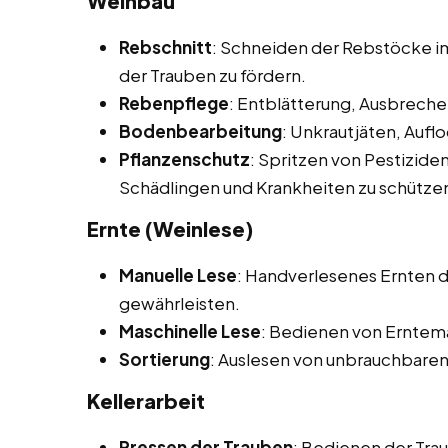
Weinbau
Rebschnitt
: Schneiden der Rebstöcke im
der Trauben zu fördern.
Rebenpflege
: Entblätterung, Ausbrech
Bodenbearbeitung
: Unkrautjäten, Auf
Pflanzenschutz
: Spritzen von Pestizide
Schädlingen und Krankheiten zu schütze
Ernte (Weinlese)
Manuelle Lese
: Handverlesenes Ernten d
gewährleisten.
Maschinelle Lese
: Bedienen von Erntem
Sortierung
: Auslesen von unbrauchbare
Kellerarbeit
Pressen der Trauben
: Bedienen der Tra