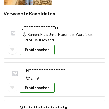
Verwandte Kandidaten
j*************n
Kamen, Kreis Unna, Nordrhein-Westfalen,
59174, Deutschland
Profil ansehen
H***************i
تونس
Profil ansehen
V*****************a