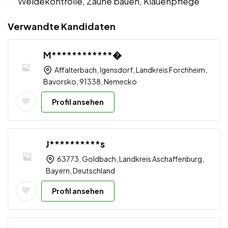
Weidekontrolle, Zäune bauen, Klauenpflege
Verwandte Kandidaten
M************�
Affalterbach, Igensdorf, Landkreis Forchheim,
Bavorsko, 91338, Nemecko
Profil ansehen
J**********s
63773, Goldbach, Landkreis Aschaffenburg,
Bayern, Deutschland
Profil ansehen