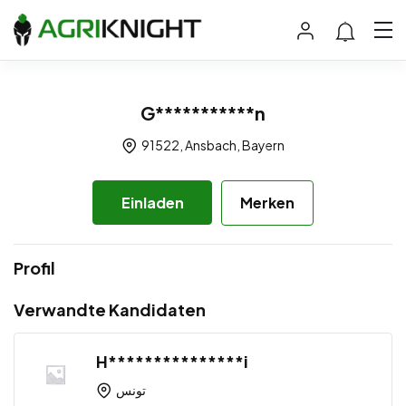
G***********n
91522, Ansbach, Bayern
Einladen
Merken
Profil
Verwandte Kandidaten
H***************i
تونس