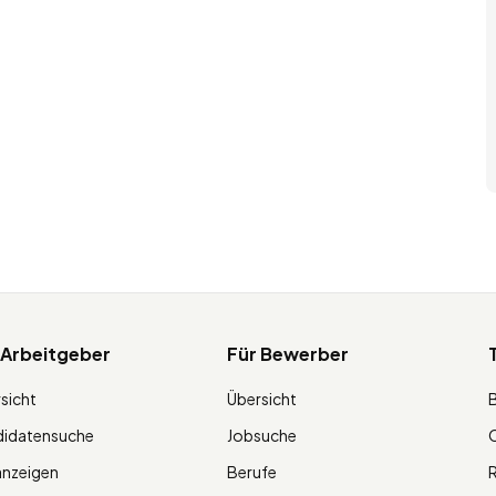
 Arbeitgeber
Für Bewerber
sicht
Übersicht
didatensuche
Jobsuche
O
anzeigen
Berufe
R