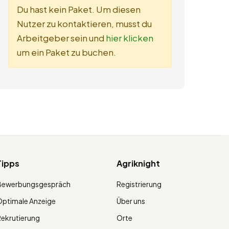
Du hast kein Paket. Um diesen
Nutzer zu kontaktieren, musst du
Arbeitgeber sein und
hier klicken
um ein Paket zu buchen.
Tipps
Agriknight
Bewerbungsgespräch
Registrierung
ptimale Anzeige
Über uns
ekrutierung
Orte