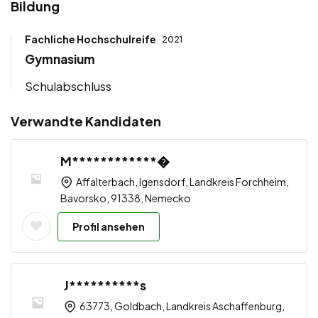
Bildung
Fachliche Hochschulreife
2021
Gymnasium
Schulabschluss
Verwandte Kandidaten
M************�
Affalterbach, Igensdorf, Landkreis Forchheim,
Bavorsko, 91338, Nemecko
Profil ansehen
J**********s
63773, Goldbach, Landkreis Aschaffenburg,