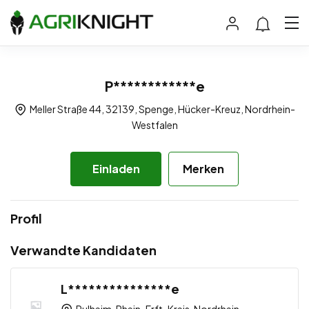
P************e
Meller Straße 44, 32139, Spenge, Hücker-Kreuz, Nordrhein-
Westfalen
Einladen
Merken
Profil
Verwandte Kandidaten
L***************e
Pulheim, Rhein-Erft-Kreis, Nordrhein-