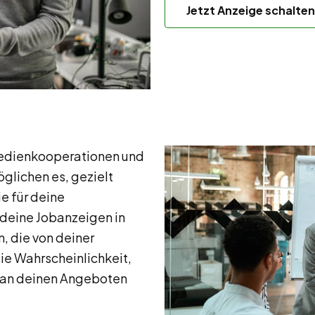
Jetzt Anzeige schalten
dienkooperationen und
lichen es, gezielt
e für deine
 deine Jobanzeigen in
, die von deiner
ie Wahrscheinlichkeit,
e an deinen Angeboten