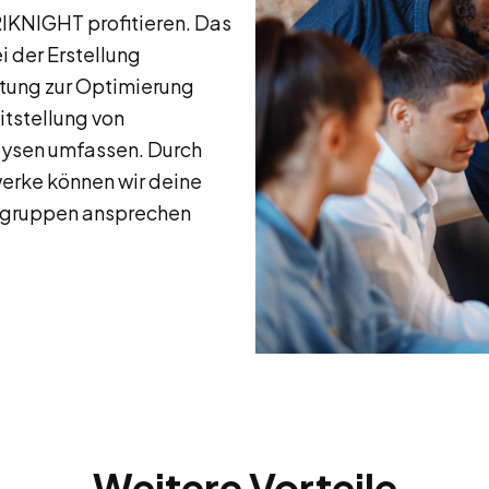
IKNIGHT profitieren. Das
i der Erstellung
tung zur Optimierung
itstellung von
alysen umfassen. Durch
erke können wir deine
elgruppen ansprechen
Weitere Vorteile