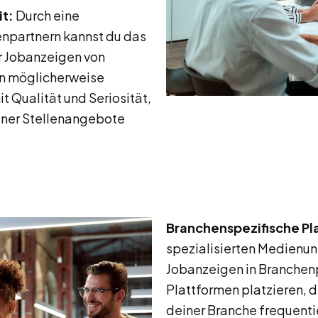
t:
Durch eine
partnern kannst du das
r Jobanzeigen von
n möglicherweise
 Qualität und Seriosität,
iner Stellenangebote
Branchenspezifische Pl
spezialisierten Medienu
Jobanzeigen in Branchenp
Plattformen platzieren, 
deiner Branche frequentie