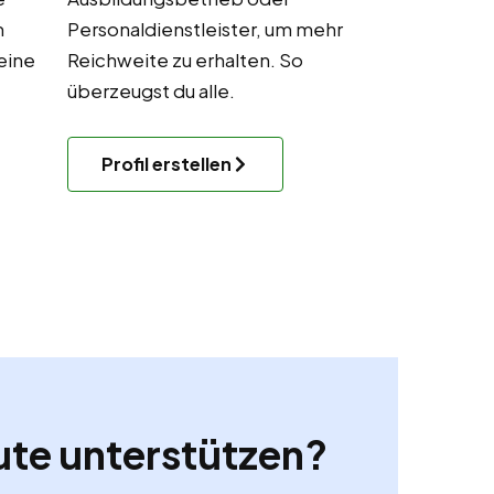
m
Personaldienstleister, um mehr
eine
Reichweite zu erhalten. So
.
überzeugst du alle.
Profil erstellen
ute unterstützen?