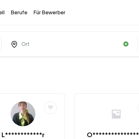
ll
Berufe
Für Bewerber
L************r
O***************