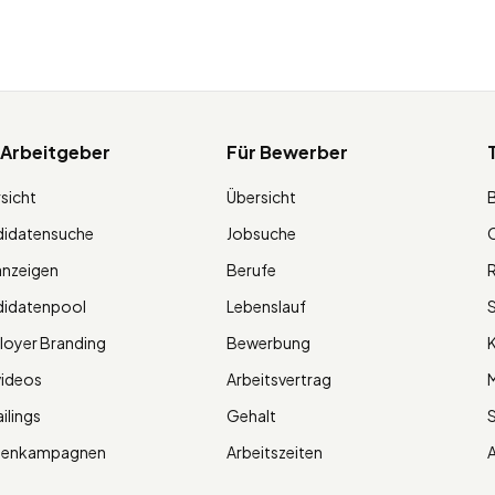
 Arbeitgeber
Für Bewerber
sicht
Übersicht
didatensuche
Jobsuche
O
anzeigen
Berufe
R
didatenpool
Lebenslauf
S
oyer Branding
Bewerbung
K
videos
Arbeitsvertrag
M
ilings
Gehalt
ienkampagnen
Arbeitszeiten
A