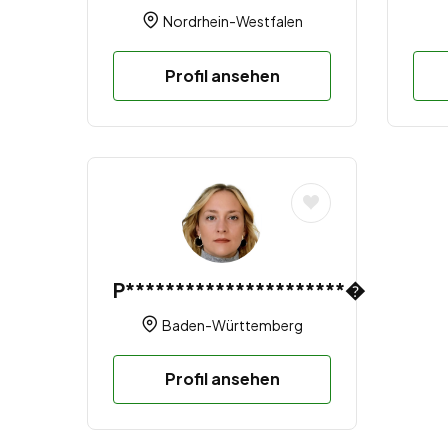
Nordrhein-Westfalen
Profil ansehen
P**********************�
Baden-Württemberg
Profil ansehen