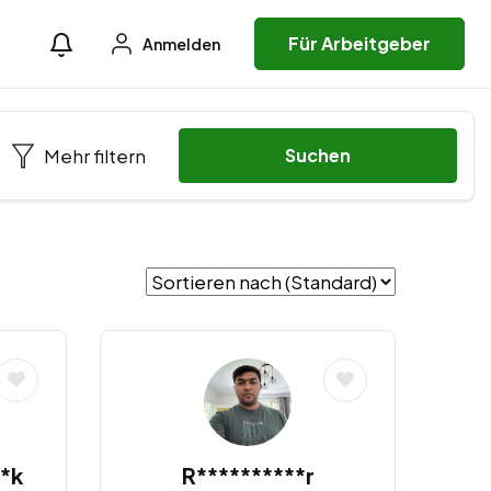
Für Arbeitgeber
Anmelden
Mehr filtern
Suchen
*k
R**********r